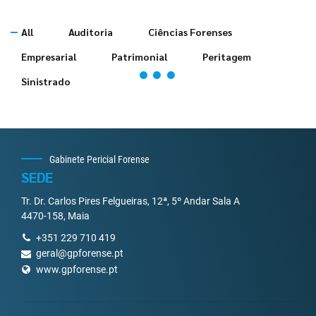
All
Auditoria
Ciências Forenses
Empresarial
Patrimonial
Peritagem
Sinistrado
Gabinete Pericial Forense
SEDE
Tr. Dr. Carlos Pires Felgueiras, 12ª, 5º Andar Sala A
4470-158, Maia
+351 229 710 419
geral@gpforense.pt
www.gpforense.pt