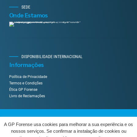
SEDE
Onde Estamos
DISPONIBILIDADE INTERNACIONAL
Informações
Política de Privacidade
Termos e Condições
Ética GP Forense
Livro de Reclamações
Desenvolvido por
UpWeGo
.
A GP Forense usa cookies para melhorar a sua experiência e os
nossos serviços. Se confirmar a instalação de cookies ou
Sobre Nós
Serviços
Como Trabalhamos?
Contactos