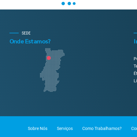
SEDE
Onde Estamos?
I
P
T
É
L
Sobre Nós
Serviços
Como Trabalhamos?
Co