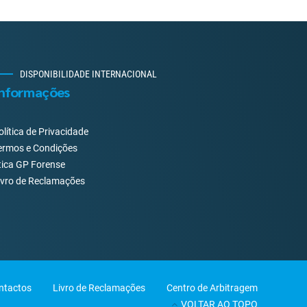
DISPONIBILIDADE INTERNACIONAL
nformações
olítica de Privacidade
ermos e Condições
tica GP Forense
ivro de Reclamações
ntactos
Livro de Reclamações
Centro de Arbitragem
VOLTAR AO TOPO