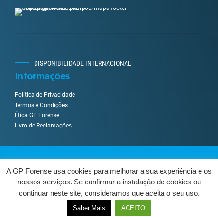
DISPONIBILIDADE INTERNACIONAL
Informações
Política de Privacidade
Termos e Condições
Ética GP Forense
Livro de Reclamações
Desenvolvido por
UpWeGo
.
A GP Forense usa cookies para melhorar a sua experiência e os
nossos serviços. Se confirmar a instalação de cookies ou
Sobre Nós
Serviços
Como Trabalhamos?
Contactos
continuar neste site, consideramos que aceita o seu uso.
Livro de Reclamações
Centro de Arbitragem
VOLTAR AO TOPO
Saber Mais
ACEITO