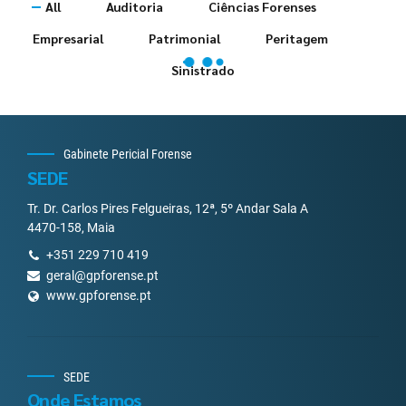
All
Auditoria
Ciências Forenses
Empresarial
Patrimonial
Peritagem
Sinistrado
Gabinete Pericial Forense
SEDE
Tr. Dr. Carlos Pires Felgueiras, 12ª, 5º Andar Sala A
4470-158, Maia
+351 229 710 419
geral@gpforense.pt
www.gpforense.pt
SEDE
Onde Estamos