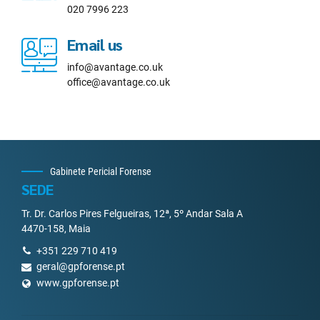
020 7996 223
Email us
info@avantage.co.uk
office@avantage.co.uk
Gabinete Pericial Forense
SEDE
Tr. Dr. Carlos Pires Felgueiras, 12ª, 5º Andar Sala A
4470-158, Maia
+351 229 710 419
geral@gpforense.pt
www.gpforense.pt