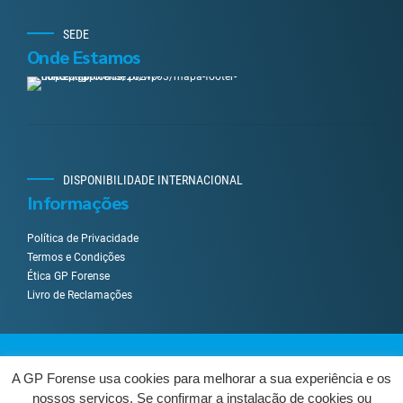
SEDE
Onde Estamos
DISPONIBILIDADE INTERNACIONAL
Informações
Política de Privacidade
Termos e Condições
Ética GP Forense
Livro de Reclamações
Desenvolvido por
UpWeGo
.
A GP Forense usa cookies para melhorar a sua experiência e os
nossos serviços. Se confirmar a instalação de cookies ou