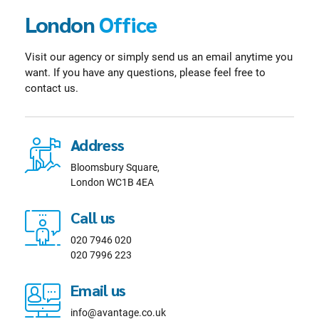
102-0082 Chiyoda-ku,
20 Gerrard St E, Toronto
London
Office
Ichibanchō, 15-5
ON M5B 2P3, Canada
Call us
Call us
Visit our agency or simply send us an email anytime you
want. If you have any questions, please feel free to
042-3996514
613 285 5534
contact us.
042-4031877
613 282 3355
Email us
Email us
Address
info@avantage.jp
info@avantage.ca
Bloomsbury Square,
office@avantage.jp
office@avantage.ca
London WC1B 4EA
Call us
020 7946 020
020 7996 223
Email us
info@avantage.co.uk