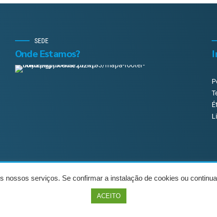
SEDE
Onde Estamos?
I
P
T
É
L
 nossos serviços. Se confirmar a instalação de cookies ou continua
Sobre Nós
Serviços
Como Trabalhamos?
Co
ACEITO