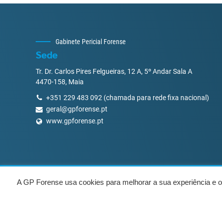
Gabinete Pericial Forense
Sede
Tr. Dr. Carlos Pires Felgueiras, 12 A, 5º Andar Sala A
4470-158, Maia
+351 229 483 092 (chamada para rede fixa nacional)
geral@gpforense.pt
www.gpforense.pt
A GP Forense usa cookies para melhorar a sua experiência e os
Desenvolvido por
UpWeGo
.