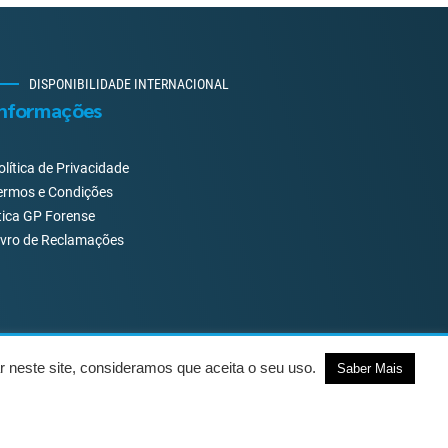
DISPONIBILIDADE INTERNACIONAL
nformações
olítica de Privacidade
ermos e Condições
tica GP Forense
ivro de Reclamações
r neste site, consideramos que aceita o seu uso.
Saber Mais
ntactos
Livro de Reclamações
Centro de Arbitragem
VOLTAR AO TOPO