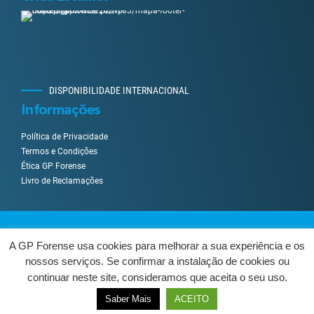
DISPONIBILIDADE INTERNACIONAL
Informações
Política de Privacidade
Termos e Condições
Ética GP Forense
Livro de Reclamações
Desenvolvido por
UpWeGo
.
A GP Forense usa cookies para melhorar a sua experiência e os
nossos serviços. Se confirmar a instalação de cookies ou
Sobre Nós
Serviços
Como Trabalhamos?
Contactos
continuar neste site, consideramos que aceita o seu uso.
Livro de Reclamações
Centro de Arbitragem
VOLTAR AO TOPO
Saber Mais
ACEITO