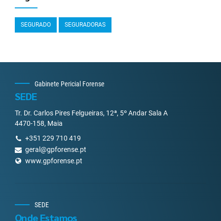
SEGURADO
SEGURADORAS
Gabinete Pericial Forense
SEDE
Tr. Dr. Carlos Pires Felgueiras, 12ª, 5º Andar Sala A
4470-158, Maia
+351 229 710 419
geral@gpforense.pt
www.gpforense.pt
SEDE
Onde Estamos