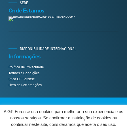
SEDE
Onde Estamos
DISPONIBILIDADE INTERNACIONAL
Informações
Política de Privacidade
Termos e Condições
Ética GP Forense
Livro de Reclamações
Desenvolvido por
UpWeGo
.
A GP Forense usa cookies para melhorar a sua experiência e os
nossos serviços. Se confirmar a instalação de cookies ou
Sobre Nós
Serviços
Como Trabalhamos?
Contactos
continuar neste site, consideramos que aceita o seu uso.
Livro de Reclamações
Centro de Arbitragem