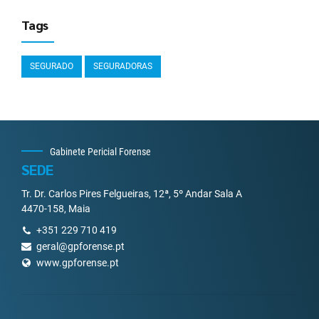
Tags
SEGURADO
SEGURADORAS
Gabinete Pericial Forense
SEDE
Tr. Dr. Carlos Pires Felgueiras, 12ª, 5º Andar Sala A
4470-158, Maia
+351 229 710 419
geral@gpforense.pt
www.gpforense.pt